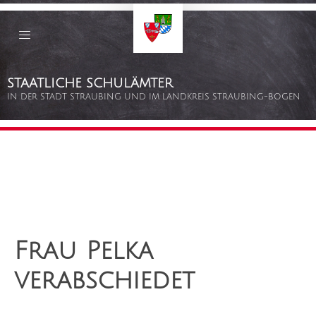
Staatliche
Schulämter
Straubing
–
Bogen
Zum
STAATLICHE SCHULÄMTER
Inhalt
springen
IN DER STADT STRAUBING UND IM LANDKREIS STRAUBING-BOGEN
Frau Pelka
verabschiedet