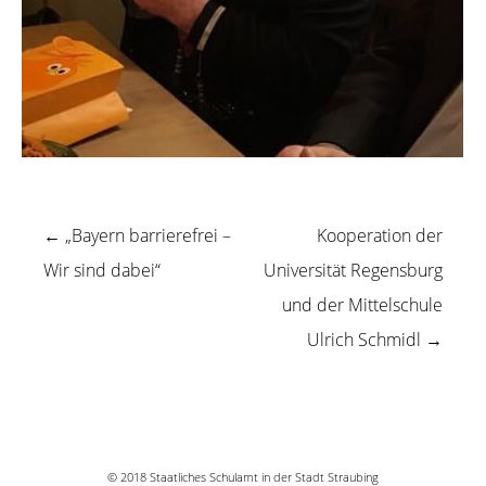
←
„Bayern barrierefrei –
Kooperation der
Beitragsnavigation
Wir sind dabei“
Universität Regensburg
und der Mittelschule
Ulrich Schmidl
→
© 2018 Staatliches Schulamt in der Stadt Straubing