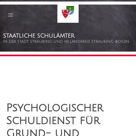
Staatliche
Schulämter
Straubing
–
Bogen
Zum
STAATLICHE SCHULÄMTER
Inhalt
springen
IN DER STADT STRAUBING UND IM LANDKREIS STRAUBING-BOGEN
Psychologischer
Schuldienst für
Grund- und