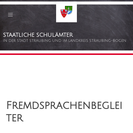
Staatliche
Schulämter
Straubing
–
Bogen
Zum
STAATLICHE SCHULÄMTER
Inhalt
springen
IN DER STADT STRAUBING UND IM LANDKREIS STRAUBING-BOGEN
Fremdsprachenbeglei
ter