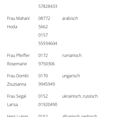
57828433
Frau Mahani
08772
arabisch
Hoda
5662
0157
55934604
Frau Pfeiffer
0172
rumänisch
Rosemarie
9750306
Frau Dombi
0170
ungarisch
Zsuzsanna
9945949
Frau Segal
0152
ukrainisch, russisch
Larisa
01920490
Herr Lumni
0152
albanisch, serbisch,