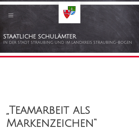
Staatliche
Schulämter
Straubing
–
Bogen
Zum
STAATLICHE SCHULÄMTER
Inhalt
springen
IN DER STADT STRAUBING UND IM LANDKREIS STRAUBING-BOGEN
„Teamarbeit als
Markenzeichen“