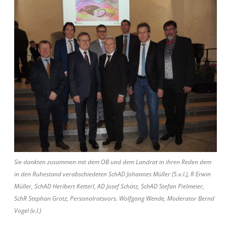
Sie dankten zusammen mit dem OB und dem Landrat in ihren Reden dem
in den Ruhestand verabschiedeten SchAD Johannes Müller (5.v.l.), R Erwin
Müller, SchAD Heribert Ketterl, AD Josef Schätz, SchAD Stefan Pielmeier,
SchR Stephan Grotz, Personalratsvors. Wolfgang Wende, Moderator Bernd
Vogel (v.l.)