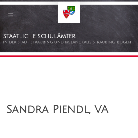
Staatliche
Schulämter
Straubing
–
Bogen
Zum
STAATLICHE SCHULÄMTER
Inhalt
springen
IN DER STADT STRAUBING UND IM LANDKREIS STRAUBING-BOGEN
Sandra Piendl, VA