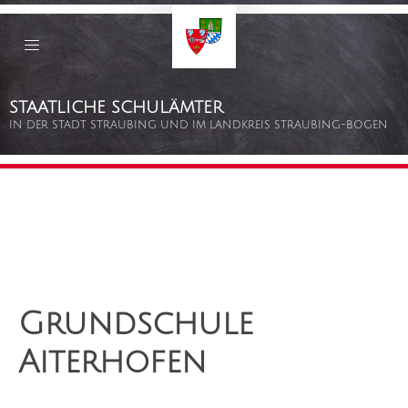
Staatliche
Schulämter
Straubing
–
Bogen
Zum
STAATLICHE SCHULÄMTER
Inhalt
springen
IN DER STADT STRAUBING UND IM LANDKREIS STRAUBING-BOGEN
Grundschule
Aiterhofen