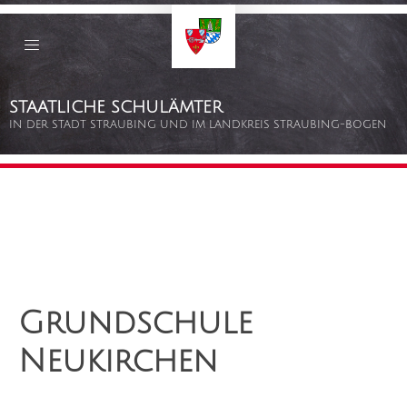
Staatliche
Schulämter
Straubing
–
Bogen
Zum
STAATLICHE SCHULÄMTER
Inhalt
springen
IN DER STADT STRAUBING UND IM LANDKREIS STRAUBING-BOGEN
Grundschule
Neukirchen