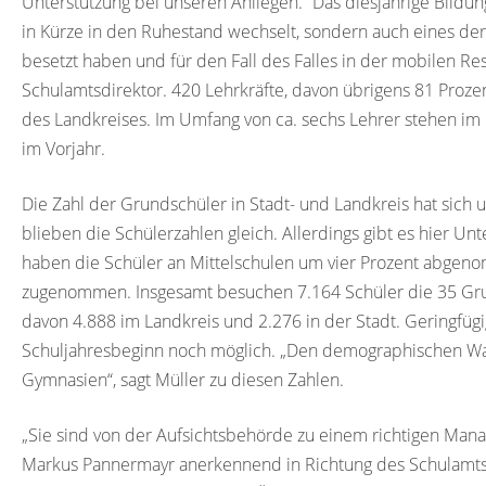
Unterstützung bei unseren Anliegen.“ Das diesjährige Bildung
in Kürze in den Ruhestand wechselt, sondern auch eines der 
besetzt haben und für den Fall des Falles in der mobilen Re
Schulamtsdirektor. 420 Lehrkräfte, davon übrigens 81 Prozen
des Landkreises. Im Umfang von ca. sechs Lehrer stehen i
im Vorjahr.
Die Zahl der Grundschüler in Stadt- und Landkreis hat sich u
blieben die Schülerzahlen gleich. Allerdings gibt es hier Un
haben die Schüler an Mittelschulen um vier Prozent abgeno
zugenommen. Insgesamt besuchen 7.164 Schüler die 35 Grun
davon 4.888 im Landkreis und 2.276 in der Stadt. Geringfüg
Schuljahresbeginn noch möglich. „Den demographischen W
Gymnasien“, sagt Müller zu diesen Zahlen.
„Sie sind von der Aufsichtsbehörde zu einem richtigen Ma
Markus Pannermayr anerkennend in Richtung des Schulamts a