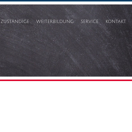
ZUSTÄNDIGE
WEITERBILDUNG
SERVICE
KONTAKT
ASV
FORTBILDUNGEN
BEAUFTRAGTE INKL.
UNTERRICHT
BERATER DIGITALE BILDUNG
BERATUNGSLEHRKRÄFTE
DATENSCHUTZ
MULTIPLIKATOREN
PERSONALRAT
FREMDSPRACHENBEGLEITER