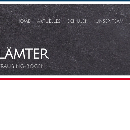
HOME
AKTUELLES
SCHULEN
UNSER TEAM
Zum
SCHULEN
Inhalt
springen
LÄMTER
IHRE SCHULÄMTER
SCHULAMTSFLYER
STRAUBING-BOGEN
SCHULMUSEUM