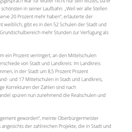
sgespräch war für Müller nicht nur sein letztes, da er
schönsten in seiner Laufbahn. „Weil wir alle Stellen
serve 20 Prozent mehr haben“, erläuterte der
t weiblich, gibt es in den 52 Schulen der Stadt und
m Grundschulbereich mehr Stunden zur Verfügung als
m ein Prozent verringert, an den Mittelschulen
terschiede von Stadt und Landkreis: Im Landkreis
mmen, in der Stadt um 8,5 Prozent Prozent
d- und 17 Mittelschulen in Stadt und Landkreis,
ige Korrekturen der Zahlen sind nach
andel spüren nun zunehmend die Realschulen und
nagement geworden“, meinte Oberbürgermeister
ngesichts der zahlreichen Projekte, die in Stadt und