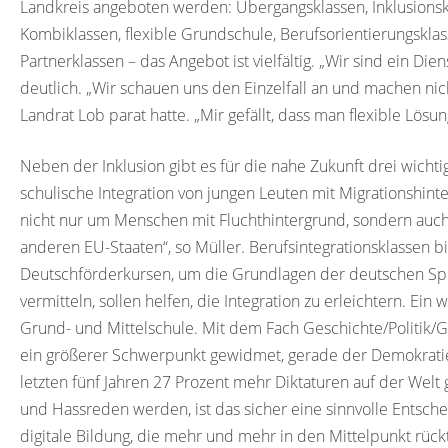
Landkreis angeboten werden: Übergangsklassen, Inklusionskl
Kombiklassen, flexible Grundschule, Berufsorientierungsklas
Partnerklassen – das Angebot ist vielfältig. „Wir sind ein D
deutlich. „Wir schauen uns den Einzelfall an und machen nicht
Landrat Lob parat hatte. „Mir gefällt, dass man flexible Lösung
Neben der Inklusion gibt es für die nahe Zukunft drei wichtige
schulische Integration von jungen Leuten mit Migrationshinte
nicht nur um Menschen mit Fluchthintergrund, sondern auc
anderen EU-Staaten“, so Müller. Berufsintegrationsklassen b
Deutschförderkursen, um die Grundlagen der deutschen Spr
vermitteln, sollen helfen, die Integration zu erleichtern. Ein
Grund- und Mittelschule. Mit dem Fach Geschichte/Politik/
ein größerer Schwerpunkt gewidmet, gerade der Demokratiee
letzten fünf Jahren 27 Prozent mehr Diktaturen auf der Welt
und Hassreden werden, ist das sicher eine sinnvolle Entscheid
digitale Bildung, die mehr und mehr in den Mittelpunkt rückt