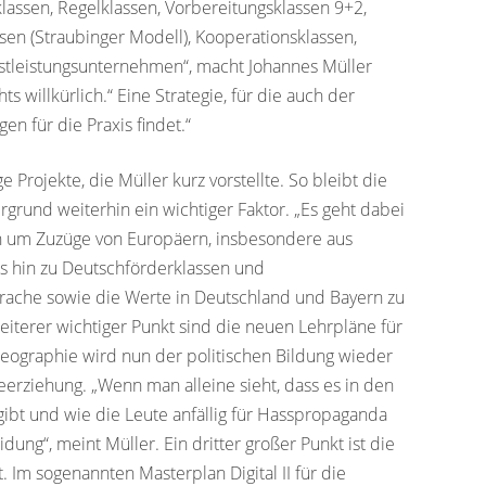
assen, Regelklassen, Vorbereitungsklassen 9+2,
sen (Straubinger Modell), Kooperationsklassen,
ienstleistungsunternehmen“, macht Johannes Müller
s willkürlich.“ Eine Strategie, für die auch der
en für die Praxis findet.“
 Projekte, die Müller kurz vorstellte. So bleibt die
rgrund weiterhin ein wichtiger Faktor. „Es geht dabei
h um Zuzüge von Europäern, insbesondere aus
is hin zu Deutschförderklassen und
ache sowie die Werte in Deutschland und Bayern zu
 weiterer wichtiger Punkt sind die neuen Lehrpläne für
Geographie wird nun der politischen Bildung wieder
rziehung. „Wenn man alleine sieht, dass es in den
 gibt und wie die Leute anfällig für Hasspropaganda
ung“, meint Müller. Ein dritter großer Punkt ist die
. Im sogenannten Masterplan Digital II für die